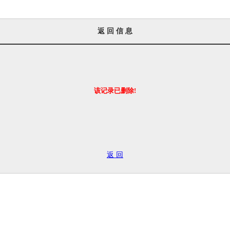
返 回 信 息
该记录已删除!
返 回