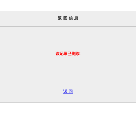
返 回 信 息
该记录已删除!
返 回