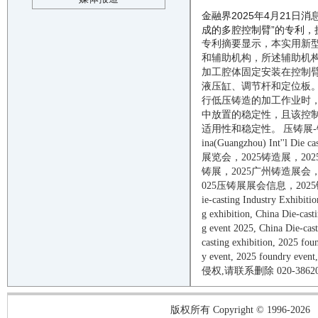
金融界2025年4月21
成的多腔控制臂”的专利，授权
专利摘要显示，本实用新
和辅助机构，所述辅助机
加工腔体固定安装在控制
液压缸、调节杆和定位板
行低压铸造的加工作业时
中放置的稳定性，且该控
适用性和稳定性。
压铸展-
ina(Guangzhou)
I
nt
''
l Die ca
展览会，
2025
铸造
展，
202
铸
展，
2025
广州
铸造
展会
025
压铸
展
展会信息
，
2025
ie-casting
Industry Exhibitio
g
exhibition, China
Die-cast
g
event 2025
, China
Die-cas
casting
exhibition,
2025
fou
y
event
,
2025
foundry
event
,
侵权
,
请联系删除
020-3862
版权所有 Copyright © 1996-2026