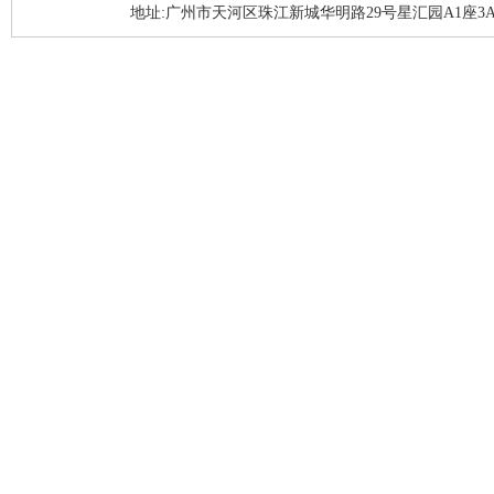
地址:广州市天河区珠江新城华明路29号星汇园A1座3A05-3A06