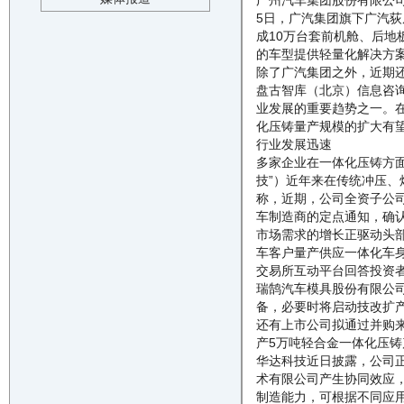
广州汽车集团股份有限公司
5日，广汽集团旗下广汽
成10万台套前机舱、后
的车型提供轻量化解决方
除了广汽集团之外，近期
盘古智库（北京）信息咨
业发展的重要趋势之一。
化压铸量产规模的扩大有
行业发展迅速
多家企业在一体化压铸方
技”）近年来在传统冲压、
称，近期，公司全资子公司
车制造商的定点通知，确
市场需求的增长正驱动头部
车客户量产供应一体化车
交易所互动平台回答投资者
瑞鹄汽车模具股份有限公
备，必要时将启动技改扩产
还有上市公司拟通过并购来
产5万吨轻合金一体化压
华达科技近日披露，公司
术有限公司产生协同效应
制造能力，可根据不同应