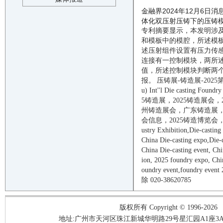
金融界2024年12月6
体化双压射压铸下的压铸模具及
专利摘要显示，本发明涉
和模板中的模腔，所述模
述压射组件设置有压力传
连接有一控制模块，两所
值，所述控制模块判断两
报。
压铸展-铸造展-
2025
u)
I
nt
''
l Die casting Foundry
5
铸造
展，
2025
铸造
展会，
州
铸造
展会，广东
铸造
展
会信息
，
2025
铸造
博览会
ustry Exhibition
,
Die-casting
China
Die-casting
expo,
Die-
China
Die-casting
e
vent
, Ch
ion,
2025
foundry
expo, Ch
oundry
event
,
foundry
event
除
020-38620785
版权所有 Copyright © 1996-2026
地址:广州市天河区珠江新城华明路29号星汇园A1座3A05-3A06