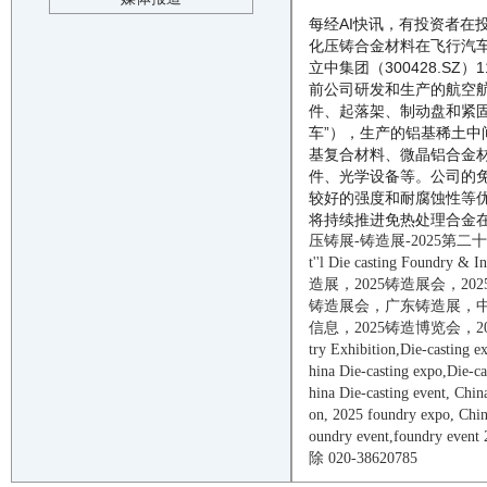
每经AI快讯，有投资者
化压铸合金材料在飞行汽
立中集团（300428.S
前公司研发和生产的航空
件、起落架、制动盘和紧
车”），生产的铝基稀土
基复合材料、微晶铝合金
件、光学设备等。公司的
较好的强度和耐腐蚀性等
将持续推进免热处理合金
压铸展-铸造展-
2025
第二十
t
''
l Die casting Foundry & In
造
展，
2025
铸造
展会，
202
铸造
展会，广东
铸造
展，
信息
，
2025
铸造
博览会，
2
try Exhibition
,
Die-casting
e
hina
Die-casting
expo,
Die-ca
hina
Die-casting
e
vent
, Chin
on,
2025
foundry
expo, Chi
oundry
event
,
foundry
event
除 020-38620785