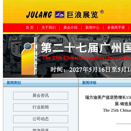
首 页
|
关于我们
|
展会介绍
|
新闻中心
|
参展商手册
|
新闻类别
新闻详细
展会资讯
瑞方渝美产值逆势增长1
展-铸造
行业新闻
The 25th China
公司动态
------------
媒体报道