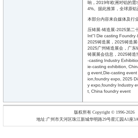
响，2019年欧洲对铝的需
4%。据此推算，全球原铝
本部分内容来自媒体及行
压铸展-铸造展-
2025
第二
I
nt
''
l Die casting Foundry 
2025
铸造
展，
2025
铸造
展
2025
广州
铸造
展会，广东
铸
展
展会信息
，
2025
铸造
-casting
Industry Exhibitio
ie-casting
exhibition, Chi
g
event
,
Die-casting
event
ion
,
foundry
expo,
2025
Di
y
expo,
foundry
Industry
e
t
, China
foundry
event
版权所有 Copyright © 1996-2026
地址:广州市天河区珠江新城华明路29号星汇园A1座3A05-3A06