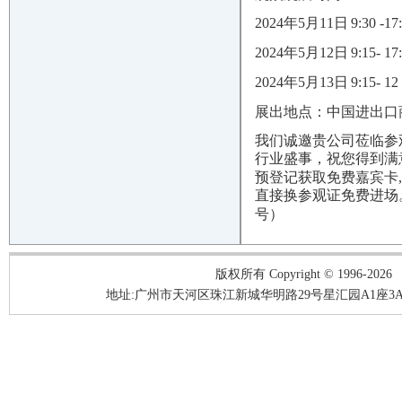
202
4
年
5月1
1
日
9:30 -17
202
4
年
5月1
2
日
9:15- 17
202
4
年
5月
13
日
9:15- 1
展出地点
：中国进出口
我们诚邀贵公司莅临参
行业盛事，祝您得到满
预登记获取免费嘉宾卡
直接换参观证免费进场
号）
版权所有 Copyright © 1996-2026
地址:广州市天河区珠江新城华明路29号星汇园A1座3A05-3A06