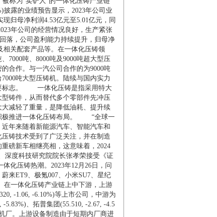
。被称为“卖铲人”的一体化压铸产业链
%
)
披露的业绩预告显示，2023年公司业
母净利润4.53亿元至5.01亿元，同
2023年公司的经营情况良好，生产紧张
价格回落，公司盈利能力持续提升，归母净
相关配套产品等。在一体化压铸领
000吨、8000吨及9000吨超大型压
合作。与一汽公司合作的为9000吨
000吨大型压铸机。陆续与国内实力
要标志。
一体化压铸是指采用特大
大型铸件，从而替代多个零部件先冲压
大大减轻了重量，是降低油耗、提升续
积极推进一体化压铸布局。
“全球一
，近年来随着新能源汽车、智能汽车和
化压铸技术受到了广泛关注，并在制造
重磅新车相继亮相，这意味着，2024
、深度科技研究院院长张孝荣接受《证
化压铸热潮。2023年12月26日，问
来ET9、极氪007、小米SU7、星纪
一体化压铸产业链上中下游，上游
.320
,
-1.06
,
-6.10%
)
等上市公司，中游为
,
-5.83%
)
、
拓普集团
(
55.510
,
-2.67
,
-4.5
机厂。上游设备制造由于短期内厂商进