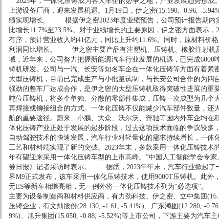
2023年，一体化压铸成为各大车企的必争之地，产业发展趋势形成
上游设备厂商，迎来发展机遇。1月19日，
伊之密
(
15.190
,
-0.96
,
-5.94
绩实现增长。
根据伊之密2023年度业绩预告，公司预计报告期内实现归
比增长11.7%至23.5%。对于业绩增长的主要原因，伊之密方面表示，
有序，预计营业收入约41亿元，同比上升约11.6%。同时，原材料
利润同比增长。
伊之密主要产品有注塑机、压铸机、橡胶注射机及
域，近年来，公司努力把握新能源汽车行业发展的机遇，已完成6000吨、7
铸机研发。公司与一汽、长安等知名车企在一体化压铸等方面有着紧密的
大型压铸机，目前已完成生产与小批量试制，与长安公司合作的为四台7
强劲的整车厂达成合作，是伊之密的大型压铸机取得突破性进展的重
吨位压铸机，将多个单独、分散的零部件集成，压铸一次成型为几个
再焊接或铆接组合的方式。一体化压铸不仅能减少汽车部件数量，还
航的重要途径。蔚来、小鹏、大众、沃尔沃、奔驰等国内外车企均在
体化压铸产业正处于发展的起步阶段，过去这项技术面临的争议较多
自动驾驶技术的快速发展，汽车行业对轻量化的需求持续增长，一体
工艺和材料端实现了新的突破。2023年末，多款采用一体化压铸技术的
年有望迎来采用一体化压铸车型的上市高峰。”中国人工智能学会专家
券日报》记者采访时表示。
据悉，2023年年末，汽车行业掀起了一体
界M9正式发布，该车采用一体化压铸技术，使用9000T压铸机。此外，蔚
元ES等新车相继亮相，无一例外将一体化压铸技术列为“必选项”。
在
主要为设备制造商和材料供应商，有力劲科技、伊之密、
立中集团
(
16
压铸企业，有
文灿股份
(
28.130
,
-1.61
,
-5.41%
)
、
广东鸿图
(
12.280
,
-0.76
9%
)
、
旭升集团
(
15.050
,
-0.88
,
-5.52%
)
等上市公司，下游主要为汽车主