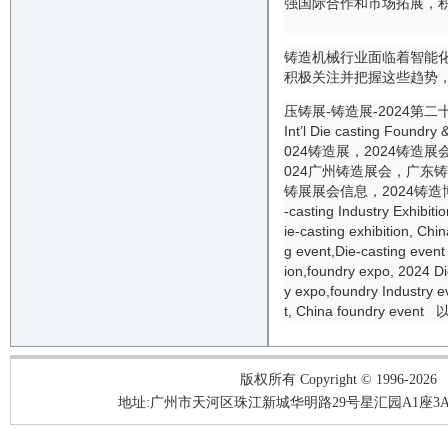
强国际合作和市场拓展，
铸造机械行业面临着智能
积极关注并把握这些趋势
压铸展-铸造展-
202
4
第二
I
nt
’
l Die casting Foundry &
02
4
铸造
展，
202
4
铸造
展
02
4
广州
铸造
展会，广东
铸
铸
展
展会信息
，
202
4
铸造
-casting
Industry Exhibitio
ie-casting
exhibition, Chi
g
event
,
Die-casting
event
ion
,
foundry
expo,
202
4
Di
y
expo,
foundry
Industry
e
t
, China
foundry
event
以
版权所有 Copyright © 1996-2026
地址:广州市天河区珠江新城华明路29号星汇园A1座3A05-3A06