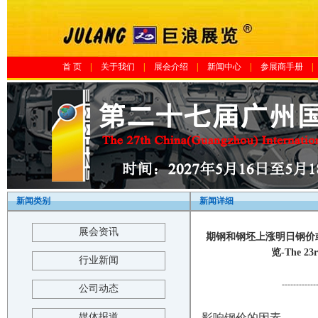
首 页
|
关于我们
|
展会介绍
|
新闻中心
|
参展商手册
|
新闻类别
新闻详细
展会资讯
期钢和钢坯上涨明日钢价或
览-The 23r
行业新闻
------------
公司动态
媒体报道
影响钢价的因素