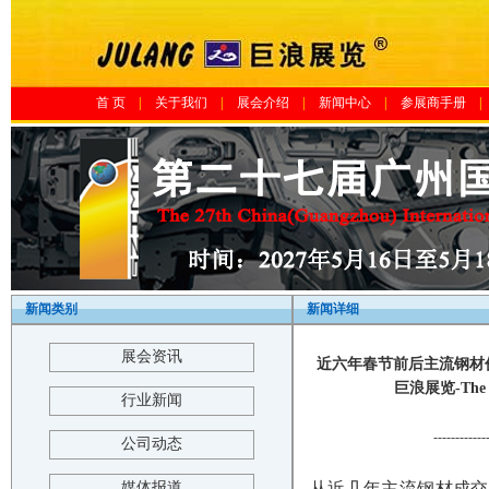
首 页
|
关于我们
|
展会介绍
|
新闻中心
|
参展商手册
|
新闻类别
新闻详细
展会资讯
近六年春节前后主流钢材价
巨浪展览-The 23r
行业新闻
------------
公司动态
媒体报道
从近几年主流钢材成交