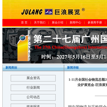
首 页
|
关于我们
|
展会介绍
|
新闻中心
|
参展商手册
|
新闻类别
新闻详细
展会资讯
1-11月全国社会物流总额2
业炉展览会-巨浪展览-The 2
行业新闻
------------
公司动态
媒体报道
据中国物流与采购联合会