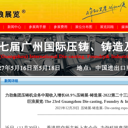
|
新闻中心
|
参展商手册
|
参展费用
|
展位分布图
|
展览回顾
|
媒
新闻详细
力劲集团压铸机业务中期收入增长68.9%压铸展-铸造展-2022第二
巨浪展览-The 23rd Guangzhou Die-casting, Foundry & Ind
2021年12月20日
压铸展-铸造展- Die-casting expo-f
-------------------------------------------------------------------------------
近日（11月29日），香港联交所主板上市企业--力劲科技集