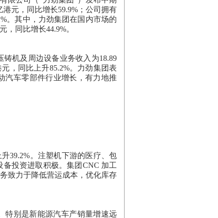
3亿港元，同比增长59.9%；公司拥有
6.2%。其中，力劲集团在国内市场的
元，同比增长44.9%。
机及周边设备业务收入为18.89
港元，同比上升85.2%。力劲集团表
动汽车零部件行业增长，有力地推
升39.2%。注塑机下游的医疗、包
备投资进取积极。集团CNC 加工
该业务致力于降低营运成本，优化库存
显。特别是新能源汽车产销量增速远