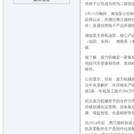
凭借子公司成为华为二级供
2月11日晚间，湘油泵公
应商认证，并通过弗兰德科
件）及通信类电子产品所需
湘油泵主营机油泵，核心产
（福田、东风）、潍柴系（
破。
据了解，嘉力机械是一家集
包括汽车变速箱壳体、发动
铸件。
公告显示，目前，嘉力机械拥有
台中央溶解炉，年压铸生产能
线5条，年机加工能力300万
此次嘉力机械牵手的合作方
外移动通信运营商、设备集
康、领益智造、长盈精密等
自2014年起，弗兰德科技
机及零配件生产及组件化装配