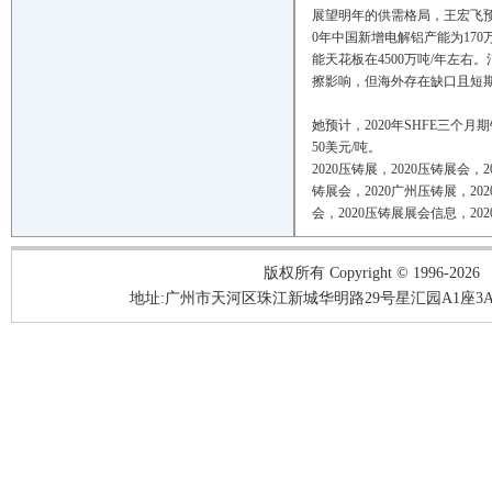
展望明年的供需格局，王宏飞预
0年中国新增电解铝产能为17
能天花板在4500万吨/年左右
擦影响，但海外存在缺口且短
她预计，2020年SHFE三个月期
50美元/吨。
2020
压铸
展，
2020
压铸
展会，
2
铸
展会，
2020
广州
压铸
展，
202
会，
2020
压铸
展
展会信息
，
202
版权所有 Copyright © 1996-2026
地址:广州市天河区珠江新城华明路29号星汇园A1座3A05-3A06