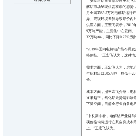
安泰科铝事业部经理王宏飞回顾
解铝市场呈现供需双弱的态势
月全国3585.5万吨电解铝运
异、宏观环境差异导致铝价内
供应方面，王宏飞表示，201
9万吨产能，主要集中在云南、内
32万吨/年，同比下降0.27%;
“2019年国内电解铝产能布
格倒挂。”王宏飞认为，这种情
需求方面，王宏飞认为，房地
年铝材出口505万吨，略低于20
长。
成本方面，据王宏飞介绍，电
逐渐趋平，氧化铝走势是影响
下降空间，目前全行业自备电产
“中长期来看，电解铝产业链
项价格均将运行在其自身成本附
上。”王宏飞认为。