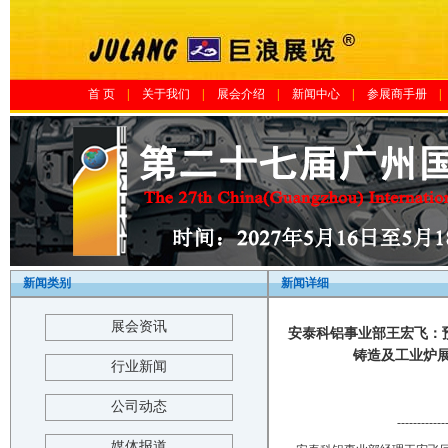
首 页
|
关于我们
|
展会介绍
|
新闻中心
|
参展商手册
|
新闻类别
新闻详细
展会资讯
安泰科铝事业部王宏飞：预
铸造及工业炉展览会
行业新闻
公司动态
------------
媒体报道