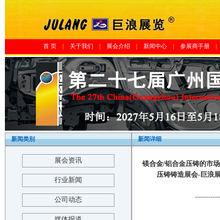
首 页
|
关于我们
|
展会介绍
|
新闻中心
|
参展商手册
|
新闻类别
新闻详细
展会资讯
镁合金/铝合金压铸的市场
压铸铸造展会-巨浪展览-The 2
行业新闻
------------
公司动态
媒体报道