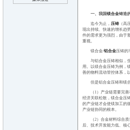
一、我国
镁合金
铸造
迄今为止，
压铸
（高
现出持续、快速的增长趋
件的需求更为强烈，由于
重视。
镁合金/
铝合金
压铸的
与铝合金压铸相似，
用。以镁合金压铸为例，
善的物料流动管控体系，
但是铝合金压铸和镁
（1）产业链需要完
经济关联松散，镁合金压
的产业链才会使镁加工的
产业链协同的根本。
（2）合金材料综合质
后、技术开发能力低、核