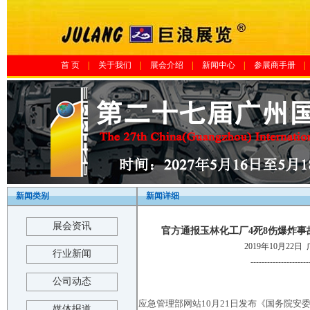
首 页
|
关于我们
|
展会介绍
|
新闻中心
|
参展商手册
|
新闻类别
新闻详细
展会资讯
官方通报玉林化工厂4死8伤爆炸事
2019年10月22日
行业新闻
---------------------
公司动态
应急管理部网站10月21日发布《国务院安
媒体报道