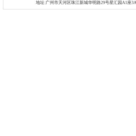
地址:广州市天河区珠江新城华明路29号星汇园A1座3A05-3A06