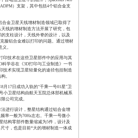
ADPM）支架，其中包括4个铝合金支
铝合金卫星天线增材制造领域已取得了
叭天线的增材制造方法开展了研究，包
部的支柱设计，天线外脊的设计，以及
程克服铝合金难以打印的问题。通过增材
意义。
D打印技术在这些卫星部件中的应用与其
D科学谷在《3D打印与工业制造》一书
打印技术实现卫星轻量化的途径包括制造
结构。
月17日成功入轨的“千乘一号01星”卫
一号小卫星结构由航天五院总体部机械系
有限公司完成。
方法进行设计，整星结构通过铝合金增
频率一般为70Hz左右。千乘一号微小
整星结构零部件数量缩减为5件，设计及
m包络尺寸，也是目前*大的增材制造一体成