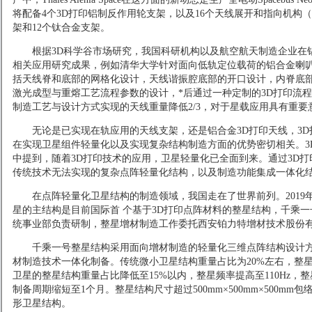
将配备4个3D打印铝制反作用轮支架，以及16个天线展开和指向机构（
架和12个钛合金支架。
根据3D科学谷市场研究，我国科研机构以及航空航天制造企业在
相关应用研究成果，例如清华大学针对面向低轨定位载荷的铝合金喇
括天线脊和底部的网格化设计，天线谐振腔底部的开口设计，内脊底
激光成型与重熔工艺流程参数的设计，*后通过一种定制的3D打印流
制造工艺与设计方式实现的天线重量降低2/3，对于星载应用具有重要
无论是已实现在轨应用的天线支架，还是铝合金3D打印天线，3
在实现卫星组件轻量化以及实现复杂结构制造方面的优势密切相关。3
中提到，随着3D打印技术的应用，卫星轻量化已全面到来。通过3D
传统技术无法实现的复杂点阵轻量化结构，以及制造功能集成一体化
在点阵轻量化卫星结构的制造领域，我国走在了世界前列。2019年8
星的主结构是目前国际首 个基于3D打印点阵材料的整星结构，千乘
统事业部负责研制，整星增材制造工作委托西安铂力特增材技术股份
千乘一号整星结构采用面向增材制造的轻量化三维点阵结构设计
材制造技术一体化制备。传统微小卫星结构重量占比为20%左右，整星
卫星的整星结构重量占比降低至15%以内，整星频率提高至110Hz，
制备周期缩短至1个月。整星结构尺寸超过500mm×500mm×500m
形卫星结构。