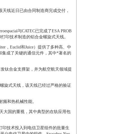
，该天线近日已由合同制造商完成交付，
pacial与CATEC已完成了ESA PROB
3D打印技术制造的铝合金螺旋式天线。
iter，Euclid和Juice）提供了多种高、中
和集成了关键的通信元件，其中*著名的
池板开发钛合金支撑架，并为航空航天领域提
铝合金螺旋式天线，该天线已经过严格的验证
了射频和热机械性能。
航天大国的重视，其中典型的在轨应用包
光熔化3D打印技术投入到电信卫星组件的批量生
Neo平台电信卫星中的组件，Spacebus Neo