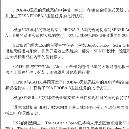
PROBA-3卫星的天线系统中包括一种3D打印铝合金螺旋式天线
并通过了ESA PROBA-3卫星任务的飞行认可。
根据3D科学谷的市场观察，PROBA-3卫星的合同制造商SENER Aeroes
A-3卫星的遥测和遥控天线的交付，这组天线包括由SENER通过金属
SENER已经为ESA的主要科学任务（例如BepiColombo，Solar Orb
增益天线指向系统。作为开发这些系统的一部分，SENER设计、验证
是天线和集成在内部的旋转接头。
CATEC曾与空中客车（Airbus）合作为电信卫星的太阳能电
供了上百种配件，托架，整流罩和其他应用行业。
SENER与CATEC共同开发了PROBA-3天线系统中的3D打印
和资格测试，并获得了ESA PROBA-3卫星任务的飞行认可。
根据SENER，3D打印铝合金螺旋式天线在实现功能的同时保持
通过增材制造-3D打印技术制造卫星天线部件已受到全球范围内
括3D打印天线支架。
ESA的制造商之一Thales Alenia Space已将粉末床选区激
产中，Thales Alenia Space在这方面的新动态是生产全电动Spacebus 