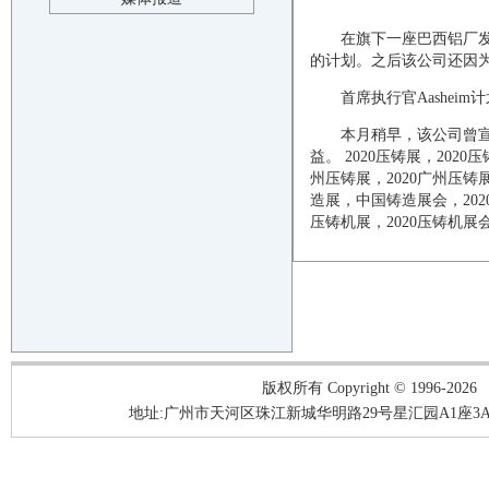
在旗下一座巴西铝厂发生泄
的计划。之后该公司还因
首席执行官Aashe
本月稍早，该公司曾宣
益。 2020
压铸
展，
2020
压
州
压铸
展，
2020
广州
压铸
造
展，中国
铸造
展会，
202
压铸机展，
2020
压铸机展
版权所有 Copyright © 1996-2026
地址:广州市天河区珠江新城华明路29号星汇园A1座3A05-3A06