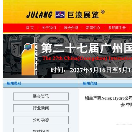
首 页
|
关于我们
|
展会介绍
|
新闻中心
|
参展商手册
|
新闻类别
新闻详细
展会资讯
铝生产商Norsk Hyd
会-中国
行业新闻
公司动态
------------
媒体报道