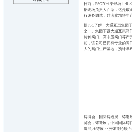
日前，FSC在长泰银塘工
据现场负责人介绍，这是该
行设备调试，硅溶胶精铸生
据FSC了解，大通互惠集团
之一。集团下设大通互惠阀
特种阀门、高中压阀门等产
前，该公司已拥有专业的阀
大的阀门生产基地，预计年产
铸博会，
国际铸造展，铸造
览会，铸造展，中国国际铸
造展
,
压铸展
,
亚洲铸造论坛
,f