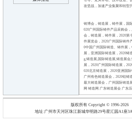
引导、龙头带动、技术改造、
攻坚战，加速产业集聚和转型
铸博会，
铸造展，铸件展，国
020
广州
国际铸件产品采购会，
会，铸造展，铸件展，
2020
第
件展览会，
2020
广州
国际铸件
0
中国
广州
国际铸造、铸件展，
展，亚洲国际铸造展，
2020
铸
g,
铸造展
,
国际铸造展
,
铸造展会
,
展，
2020
广州
国际铸造展，
202
020
北京铸造展，
2020
亚洲国际
广州
有色铸造展会，
2020
铝铸
最大铸造展会，
广州
国际铸造
网
铸造网
广东铸造展会
广东
版权所有 Copyright © 1996-2026
地址:广州市天河区珠江新城华明路29号星汇园A1座3A05-3A06