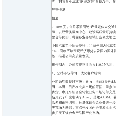
牌，构筑百年企业”的愿景和“百强万丰、
经营情况
概述
2018年度，公司紧紧围绕“产业定位大
障，以经营质量为中心，建设高质量可持续
整合等优势，巩固各业务领域行业领先地位
中国汽车工业协会统计，2018年国内汽车实现产
5%，面临严峻宏观经济形势以及国内国外
级，推进公司高质量发展。
报告期内，公司实现营业收入110.05亿元，
1、坚持市场导向，优化客户结构
公司始终坚持以市场为导向，提前3-5年规
田、本田、日产在北美市场的开拓，重点加
供货。摩托车铝合金轮毂业务市场订单充足
新开发了印度电动车Ather、英雄AAB
洽谈和价格调整。轻量化镁合金业务进一步
美市场为基础，重点开发国内合资和本土汽
步拓展了镁合金产品国产化市场。