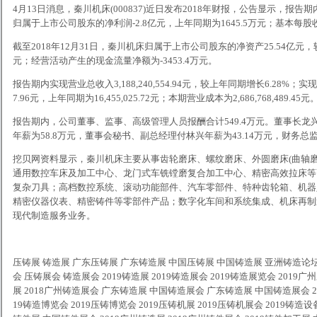
4月13日消息，秦川机床(000837)近日发布2018年财报，公告显示，报告期内
归属于上市公司股东的净利润-2.8亿元，上年同期为1645.5万元；基本每股收
截至2018年12月31日，秦川机床归属于上市公司股东的净资产25.54亿元，较
元；经营活动产生的现金流量净额为-3453.4万元。
报告期内实现营业总收入3,188,240,554.94元，较上年同期增长6.28%；实
7.96元，上年同期为16,455,025.72元；本期营业成本为2,686,768,489.45元
报告期内，公司董事、监事、高级管理人员报酬合计549.4万元。董事长龙兴
年薪为58.8万元，董事会秘书、副总经理付林兴年薪为43.14万元，财务总监
挖贝网资料显示，秦川机床主要从事齿轮磨床、螺纹磨床、外圆磨床(曲轴
通用数控车床及加工中心、龙门式车铣镗磨复合加工中心、精密高效拉床等
复杂刀具；高档数控系统、滚动功能部件、汽车零部件、特种齿轮箱、机器
精密仪器仪表、精密铸件等零部件产品；数字化车间和系统集成、机床再制
现代制造服务业务。
压铸展
铸造展
广东压铸展 广东铸造展 中国压铸展 中国铸造展 亚洲铸造论坛 
会 压铸展会 铸造展会 2019铸造展 2019铸造展会 2019铸造展览会 2019广
展 2018广州铸造展会 广东铸造展 中国铸造展会 广东铸造展 中国铸造展会 20
19铸造博览会 2019压铸博览会 2019压铸机展 2019压铸机展会 2019铸造设