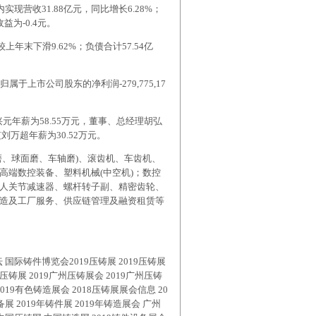
实现营收31.88亿元，同比增长6.28%；
益为-0.4元。
上年末下滑9.62%；负债合计57.54亿
现归属于上市公司股东的净利润-279,775,17
。
元年薪为58.55万元，董事、总经理胡弘
刘万超年薪为30.52万元。
磨、球面磨、车轴磨)、滚齿机、车齿机、
高端数控装备、塑料机械(中空机)；数控
人关节减速器、螺杆转子副、精密齿轮、
造及工厂服务、供应链管理及融资租赁等
国际铸件博览会2019压铸展 2019压铸展
州压铸展 2019广州压铸展会 2019广州压铸
19有色铸造展会 2018压铸展展会信息 20
备展 2019年铸件展 2019年铸造展会 广州