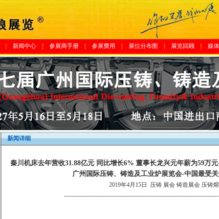
|
新闻中心
|
参展商手册
|
参展费用
|
展位分布图
|
展览回顾
|
媒
新闻详细
秦川机床去年营收31.88亿元 同比增长6% 董事长龙兴元年薪为59万元--
广州国际压铸、铸造及工业炉展览会-中国最受
2019年4月15日
压铸 展会 铸造展会 压铸
-------------------------------------------------------------------------------