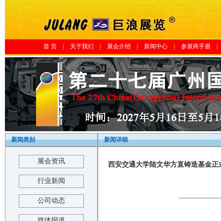
首 页
|
关于我们
|
展会介绍
|
新闻中心
|
参展商手册
|
新闻类别
新闻详细
展会资讯
西安交通大学陆文华方直铸造基金正式
行业新闻
---------------------
公司动态
媒体报道