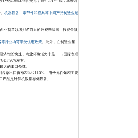
资流量95.43亿美元；截至2017年底，马来西
素。
机器设备、零部件和模具等中间产品制造业是
来西亚制造领域排名前五的外资来源国，投资金额
器等行业均可享受优惠政策
。此外，在制造业领
经济增长快速，商业环境活力十足； →国际表现
DP 90%左右。
亚最大的出口领域。
占总出口份额22%和11.5%。 电子元件领域主要
出口产品是计算机数据存储设备。