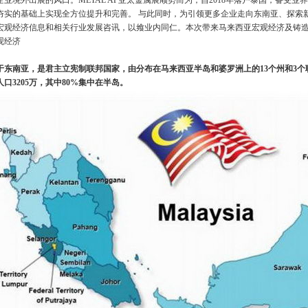
业境外出展的风口。METAL AP亚太金属展顺势而为，自2018年落户泰国，备受业
夯实的基础上实现全方位提升和完善。 与此同时，为引领更多企业走向东南亚、探索
宏观经济信息和相关行业发展咨讯，以飨业内同仁。本次带来马来西亚宏观经济及铸
观经济
东南亚，是君主立宪制联邦国家，由分布在马来西亚半岛和婆罗洲上的13个州和3个联邦直
口3205万，其中80%集中在半岛。