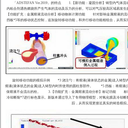
「ADSTEFAN Ver.2019」的特点
1.【新功能：凝固分析】铸型内气体流
内粘合剂遇热燃烧所产生气体的流动及压力的分析。可以对气压较高区域易发生
【功能扩充：金属熔液流动分析】移动物体计测功能
针对影响金属熔液的流动方
挡板*5等的移动状态控制，追加旋转移动功能，和并行移动功能相组合，从而实
旋转移动功能的模拟示例
*3 浇注勺：将熔液(液体状态的金属)送入铸型
熔液(液体状态的金属)送入铸型内时所使用的圆柱形部件。
*5 挡板：将熔液(
保熔液不会流出的栓。
3.【功能扩充：金属熔液流动分析】标记功能
标记功
冷却断裂*7进行标色显示。新版本通过导入了专用物理模型，对氧化膜及冷却断
踪，从而实现更接近真实的铸造模拟