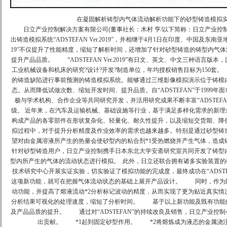
在凝固解析铸型内气体流动解析功能下的砂型铸造模拟实
日立产业控制解决方案有限公司(董事社长：木村 亨/以下简称：日立产业控制)
出铸造模拟系统“ADSTEFAN Ver.2019”，并相继于4月1日在印度、中国及东南亚地
19”不仅提升了性能精度，缩短了解析时间，还增加了针对砂型铸造的铸型内气
提升产品品质。
“ADSTEFAN Ver.2019”有日文、英文、中文三种语言
工业机械设备和机床的研究?设计?开发?制造单位，年均授权销售目标为150套。
的铸造缺陷进行事前预测的铸造模拟系统。能够通过三维影像模拟演示位于铸模
态。从而降低试做次数、缩短开发时间、提升品质。自“ADSTEFAN”于1999
极与学术机构、合作企业等共同研究开发，并活用研究成果不断丰富“ADSTEF
级。
近年来，在汽车及运输机械、基础设施等行业，基于满足多样化需求的新理
构成产品的各零部件在形状复杂化、轻量化、耐久性提升，以及缩短交货期、降
拟过程中，对于提升分析精度及作业效率的需求也越来越多。特别是通过砂型铸造生
望对由金属溶液所产生的热量会使砂型内的粘合剂*1受热燃烧并产生气体，造成
针对砂型铸造用户，日立产业控制携手日本东北大学安斋研究室共同开发了铸型
型内所产生的气体的流动状态进行模拟。
此外，日立还联合拥有诸多实验装置的
技术研究中心开展实证实验，切实验证了模拟功能的完成度，最终成功在“ADSTEFAN
这项新功能，就可在把握气体流动状态的基础上展开产品设计。
同时，作为既
动功能，并提高了熔液流动*2分析标记波动的精度，从而实现了更为贴近真实情
分析结果可视化的处理速度，缩短了分析时间。
基于以上新功能及既有功能的
及产品品质的提升。
通过对“ADSTEFAN”的持续改良及销售，日立产业控
出贡献。
*1起到固定砂型作用。
*2将熔炼成为液态的金属浇注