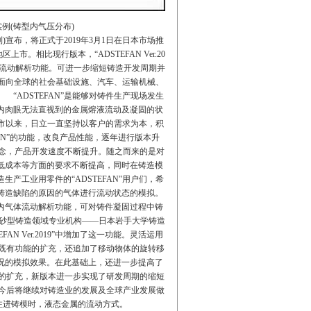
例(铸型内气压分布)
宣布，将正式于2019年3月1日在日本市场推
区上市。相比现行版本，“ADSTEFAN Ver.20
体流动解析功能。可进一步缩短铸造开发周期并
版本，面向全球的社会基础设施、汽车、运输机械、
“ADSTEFAN”是能够对铸件生产现场发生
内肉眼无法直视到的金属熔液流动及凝固的状
年面市以来，日立一直坚持以客户的需求为本，积
AN”的功能，改良产品性能，逐年进行版本升
念，产品开发速度不断提升。随之而来的是对
低成本等方面的要求不断提高，同时在铸造模
产工业用零件的“ADSTEFAN”用户们，希
铸造缺陷的原因的气体进行流动状态的模拟。
内气体流动解析功能，可对铸件凝固过程中铸
砂型铸造领域专业机构——日本岩手大学铸造
 Ver.2019”中增加了这一功能。灵活运用
有功能的扩充，还追加了移动物体的旋转移
况的模拟效果。在此基础上，还进一步提高了
扩充，新版本进一步实现了研发周期的缩短
制今后将继续对铸造业的发展及全球产业发展做
进铸模时，液态金属的流动方式。