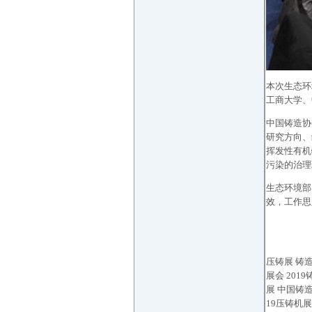
本次生态环
工商大学、
中国铸造协
研究方向、
挥发性有机
污染的治理
生态环境部
效，工作思
压铸展
铸
展会
2019
展
中国
铸
19
压铸机