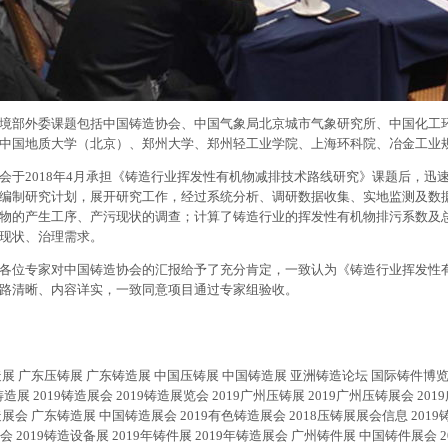
境部外委课题包括中国铸造协会、中国气象局北京城市气象研究所、中国化工
中国地质大学（北京）、郑州大学、郑州轻工业学院、上海环科院、冶金工业
会于2018年4月承担《铸造行业挥发性有机物减排技术路线研究》课题后，迅
编制研究计划，展开研究工作，经过系统分析、调研数据收集、实地监测及数
物的产生工序、产污现状的调查；计算了铸造行业的挥发性有机物排污系数及
现状、治理需求。
各位专家对中国铸造协会的汇报给予了充分肯定，一致认为《铸造行业挥发性
路清晰、内容详实，一致同意项目通过专家组验收。
造展
广东压铸展
广东铸造展
中国压铸展
中国铸造展
亚洲铸造论坛
国际铸件博
铸造
展
2019
铸造
展会
2019
铸造
展览会
2019
广州
压铸
展
2019
广州
压铸
展会
2019
造
展会
广东
铸造
展
中国
铸造
展会
2019
有色铸造
展会
2018
压铸
展
展会信息
2019
展会
2019
铸造设备展
2019
年铸件展
2019
年铸造展会 广州铸件展 中国铸件展会
2