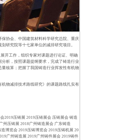
环保协会、中国建筑材料科学研究总院、重庆
规划研究院等十七家单位的减排研究项目。
速展开工作，组织专家对课题进行论证、明确
据分析，按照课题提纲要求，完成了铸造行业
总量核算；把握了我国铸造行业挥发性有机物
有机物减排技术路线研究》的课题路线扎实有
览会
2019
压铸
展
2019
压铸
展会
压铸
展会
铸造
广州
压铸
展
2018
广州
铸造
展会
广东
铸造
铸造
博览会
2019
压铸
博览会
2019
压铸机展
20
019
广州铸造展
2019
广州铸件展会
2019
铸件