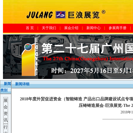
首 页
|
关于我们
|
展会介绍
|
新闻中心
|
参展商手册
|
新闻
新闻详细
类别
2018年度外贸促进资金（智能铸造 产品出口品牌建设试点专项
展
压铸铸造展会-巨浪展览-The 20th Gua
会
2018年
资
-------------------------
讯
行