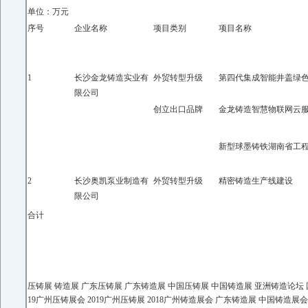
单位：万元
序号
企业名称
项目类别
项目名称
1
长沙金龙铸造实业有
外贸转型升级
第四代集成智能井盖绿
限公司
创立出口品牌
金龙铸造智慧物联网云
新型球墨铸铁湖南省工
2
长沙奥凯泵业制造有
外贸转型升级
精密铸造生产线建设
限公司
合计
压铸展
铸造展
广东压铸展
广东铸造展
中国压铸展
中国铸造展
亚洲铸造论坛
19
广州
压铸
展会
2019
广州
压铸
展
2018
广州
铸造
展会
广东
铸造
展
中国
铸造
展会