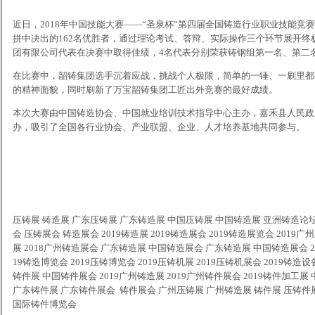
近日，2018年中国技能大赛——“圣泉杯”第四届全国铸造行业职业技能
拼中决出的162名优胜者，通过理论考试、答辩、实际操作三个环节展开
团有限公司代表在决赛中取得佳绩，4名代表分别荣获铸钢组第一名、第二
在比赛中，韶铸集团选手沉着应战，挑战个人极限，简单的一锤、一刷里都
的精神面貌，同时刷新了万宝韶铸集团工匠出外竞赛的最好成绩。
本次大赛由中国铸造协会、中国就业培训技术指导中心主办，嘉禾县人民政
办，吸引了全国各行业协会、产业联盟、企业、人才培养基地共同参与。
压铸展
铸造展
广东压铸展
广东铸造展
中国压铸展
中国铸造展
亚洲铸造论
会
压铸
展会
铸造展会
2019
铸造
展
2019
铸造
展会
2019
铸造
展览会
2019
广州
展
2018
广州
铸造
展会
广东
铸造
展
中国
铸造
展会
广东
铸造
展
中国
铸造
展会
2
19
铸造
博览会
2019
压铸
博览会
2019
压铸机展
2019
压铸机展会
2019
铸造设
铸件展 中国铸件展会
2019
广州铸造展
2019
广州铸件展会
2019
铸件加工展 
广东铸件展 广东铸件展会
铸件展会
广州压铸展
广州铸造展
铸件展
压铸件
国际铸件博览会