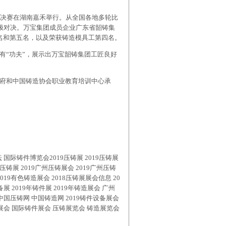
竞赛决赛在湖南嘉禾举行。从全国各地多轮比
终极对决。万宝集团成员企业广东省韶铸集
名和第五名，以及荣获铸造模具工第四名。
有“功夫”，展示出万宝韶铸集团工匠良好
府和中国铸造协会职业教育培训中心承
坛
国际铸件博览会
2019
压铸
展
2019
压铸
展
压铸
展
2019
广州
压铸
展会
2019
广州
压铸
019
有色铸造
展会
2018
压铸
展
展会信息
20
备展
2019
年铸件展
2019
年铸造展会 广州
中国压铸网 中国铸造网
2019
铸件设备展会
展会
国际铸件展会
压铸展览会
铸造展览会