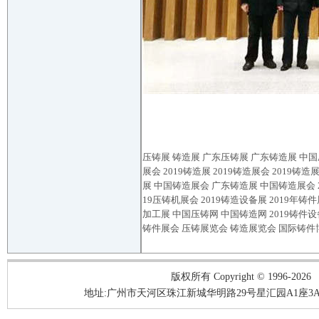
压铸展
铸造展
广东压铸展
广东铸造展
中国
展会
2019
铸造
展
2019
铸造
展会
2019
铸造
展
中国
铸造
展会
广东
铸造
展
中国
铸造
展会
19
压铸机展会
2019
铸造设备展
2019
年铸件
加工展 中国压铸网 中国铸造网
2019
铸件设
铸件展会
压铸展览会
铸造展览会
国际铸件
版权所有 Copyright © 1996-2026
地址:广州市天河区珠江新城华明路29号星汇园A1座3A05-3A06