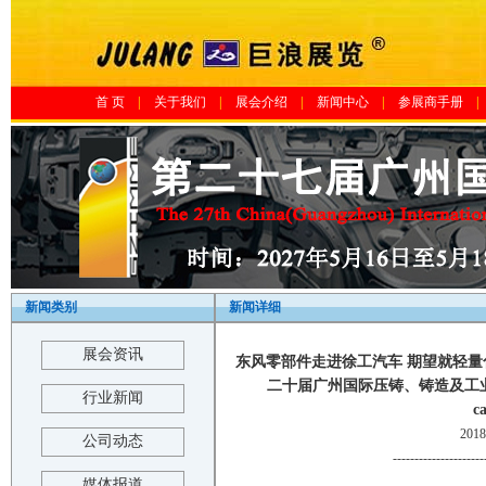
首 页
|
关于我们
|
展会介绍
|
新闻中心
|
参展商手册
|
新闻类别
新闻详细
展会资讯
东风零部件走进徐工汽车 期望就轻量化
二十届广州国际压铸、铸造及工业炉展览
行业新闻
c
201
公司动态
---------------------
媒体报道