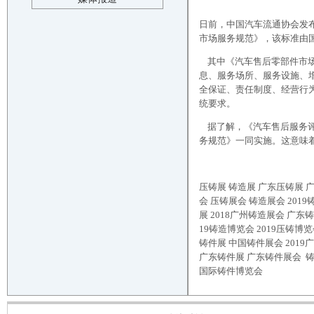
日前，中国汽车流通协会发布消
市场服务规范》，该标准由国
其中《汽车售后零部件市场
息、服务场所、服务设施、
全保证、责任制度、经营行
统要求。
据了解，《汽车售后服务评
务规范》一同实施。这意味
压铸展
铸造展
广东压铸展
会
压铸
展会
铸造展会
2019
展
2018
广州
铸造
展会
广东
铸
19
铸造
博览会
2019
压铸
博览
铸件展 中国铸件展会
2019
广东铸件展 广东铸件展会
国际铸件博览会