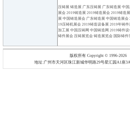
压铸展
铸造展
广东压铸展
广东铸造展
中国
展会
2019
铸造
展
2019
铸造
展会
2019
铸造
展
中国
铸造
展会
广东
铸造
展
中国
铸造
展会
19
压铸机展会
2019
铸造设备展
2019
年铸件
加工展 中国压铸网 中国铸造网
2019
铸件设
铸件展会
压铸展览会
铸造展览会
国际铸件
版权所有 Copyright © 1996-2026
地址:广州市天河区珠江新城华明路29号星汇园A1座3A05-3A06