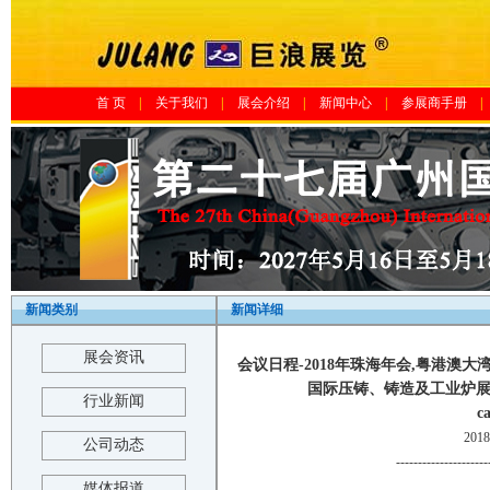
首 页
|
关于我们
|
展会介绍
|
新闻中心
|
参展商手册
|
新闻类别
新闻详细
展会资讯
会议日程-2018年珠海年会,粤港澳
国际压铸、铸造及工业炉展览会-
行业新闻
c
201
公司动态
---------------------
媒体报道