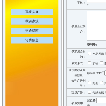
手机：
*
我要参展
我要参观
参展企业简
交通指南
介：
订房信息
费刊登
）
参加展会目
产品展示
的：
展览形式：
实物
展示面积及展
2
标准展位9M
位数量：
会刊广告刊
封面
登：
现场广告：
气球条幅
展位费
参展费用：
元