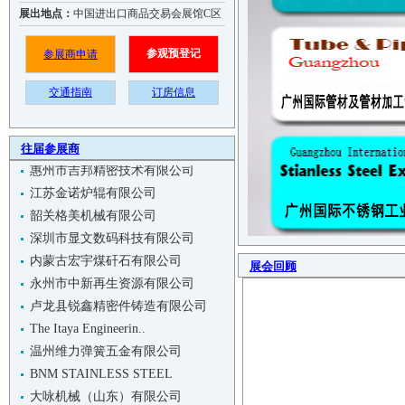
东莞市程茂五金制品有限公司
展出地点：
中国进出口商品交易会展馆C区
玉环太平洋机械有限公司
江苏南方冶电重工有限公司
参观预登记
参展商申请
广东美特机械有限公司
交通指南
订房信息
四川合一电气科技有限公司
赢洲科技（上海）有限公司
惠州市吉邦精密技术有限公司
往届参展商
江苏金诺炉辊有限公司
韶关格美机械有限公司
深圳市显文数码科技有限公司
内蒙古宏宇煤矸石有限公司
永州市中新再生资源有限公司
展会回顾
卢龙县锐鑫精密件铸造有限公司
The Itaya Engineerin..
温州维力弹簧五金有限公司
BNM STAINLESS STEEL
大咏机械（山东）有限公司
江阴贝卡尔特钢丝制品有限公司