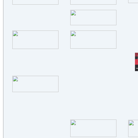
衢州传祺防水防腐工程科技有限公
司
国家磨料磨具质量检验检测中心-
精..
磨得利(天津)磨具制造有限公司
盛鼎（青岛）新材料有限公司
福建睿捷工业科技有限公司
北京京仪椿树整流器有限责任公司
上海仓信电子科技有限公司
广东卓跃大能测控技术有限公司
湖北正信管件有限公司
平罗县昊源炭素制品有限公司
上高县通圣新材料科技有限公司
沈阳易成耐蚀合金设备有限公司
东莞市东旺精密五金制品有限公司
四川华通伟业机械设备制造有限公
司
广州标德仪器有限公司