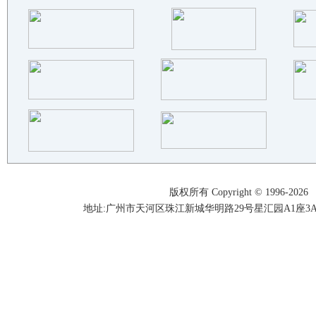
江苏奥文仪器科技有限公司
山西新研金属材料有限责任公司
北京西拉数控设备有限公司
江门市蓬江区白石不锈钢精铸厂有..
韶关一本机械设备有限公司
广州庆幸机电设备有限公司
内蒙古圣岳新材料科技有限公司
连云港源钰金属制品有限公司
盐城市龙万机械有限公司
睢宁鑫非机械科技有限公司
东莞市程茂五金制品有限公司
版权所有 Copyright © 1996-2026
玉环太平洋机械有限公司
地址:广州市天河区珠江新城华明路29号星汇园A1座3A05-3A06
江苏南方冶电重工有限公司
广东美特机械有限公司
四川合一电气科技有限公司
赢洲科技（上海）有限公司
惠州市吉邦精密技术有限公司
江苏金诺炉辊有限公司