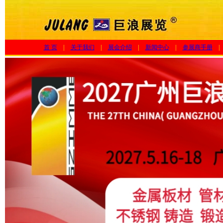
隆达钢业集团有限公司
浙江宝森不锈钢有限公司
霸州市万通金属制品有限公司
浙江鑫通达特钢制造有限公司
首 页
|
关于我们
|
展会介绍
|
新闻中心
|
参展商手册
|
广东华毅达智能装备有限公司
思普润（东莞）精密机械科技有限..
东莞市超越数控设备科技有限公司
深圳市艾尔玛机电设备有限公司
衢州传祺防水防腐工程科技有限公
司
国家磨料磨具质量检验检测中心-
精..
磨得利(天津)磨具制造有限公司
盛鼎（青岛）新材料有限公司
福建睿捷工业科技有限公司
北京京仪椿树整流器有限责任公司
上海仓信电子科技有限公司
广东卓跃大能测控技术有限公司