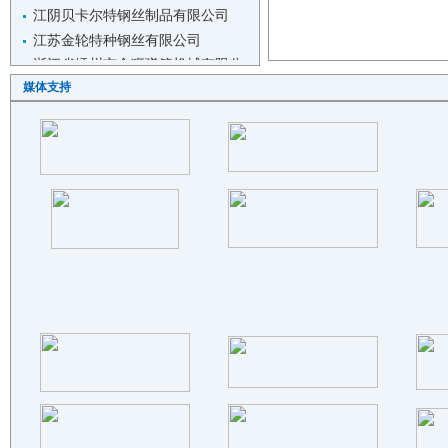
江苏金轮特种钢丝有限公司
浙江省嵊州市金狮弹簧机械有限公
司
佛山市金春工业自动化科技有限公
媒体支持
司
浙江创宇机械科技有限公司
江苏合丰机械制造有限公司
张家港市凯翔机械有限公司
和和机械(张家港)有限公司
CHEMEXIM DMCC
佛山市三水振鸿钢制品有限公司
隆达钢业集团有限公司
浙江宝森不锈钢有限公司
霸州市万通金属制品有限公司
浙江鑫通达特钢制造有限公司
广东华毅达智能装备有限公司
思普润（东莞）精密机械科技有限..
东莞市超越数控设备科技有限公司
深圳市艾尔玛机电设备有限公司