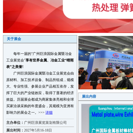
湖北正信管件有限公司
平罗县昊源炭素制品有限公司
上高县通圣新材料科技有限公司
沈阳易成耐蚀合金设备有限公司
东莞市东旺精密五金制品有限公司
关于展会
四川华通伟业机械设备制造有限公
司
广州标德仪器有限公司
每年一届的“广州巨浪国际金属暨冶金
江苏奥文仪器科技有限公司
工业展览会”
享有世界金属、冶金工业“晴雨
表”之美誉!
山西新研金属材料有限责任公司
广州巨浪国际金属暨冶金工业展览会由
北京西拉数控设备有限公司
原材料、加工技术设备、制品所组成，规模
江门市蓬江区白石不锈钢精铸厂有..
大、专业性强、参展企业产品相互依存，发
韶关一本机械设备有限公司
挥了巨大的产业链效应，取得了显著的经济
展出内容
广州庆幸机电设备有限公司
效益。历届展会都成为商家集体亮相和全球
内蒙古圣岳新材料科技有限公司
买家洽谈采购的年度盛会，其规模为亚洲有
连云港源钰金属制品有限公司
影响力的展会之一。>>>
详细
盐城市龙万机械有限公司
主办单位：
广州巨浪展览策划有限公司
睢宁鑫非机械科技有限公司
展出时间：
2027年5月16-18日